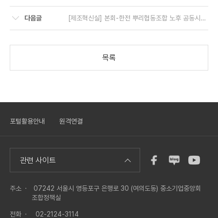
다음글
[제조혁신실] 본회-한전 뿌리협동조합 노후 공동시설 교체 지원사업 안내
목록
포털활용안내
원격연결
관련 사이트
주소 ·
07242 서울시 영등포구 은행로 30 (여의도동) 중소기업중앙회
조합정책실
전화 ·
02-2124-3114