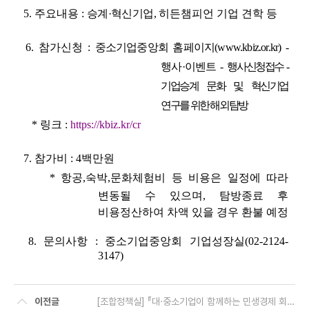
5
. 주요내용 :
승계·혁신기업,
히든챔피언 기업 견학 등
6
. 참가신청 :
중소기업중앙회 홈페이지(www.kbiz.or.kr) -
행사·이벤트 -
행사신청접수 -
기업승계 문화 및 혁신기업
연구를 위한 해외탐방
* 링크 :
https://kbiz.kr/cr
7
. 참가비 : 4백만원
* 항공,숙박,문화체험비 등 비용은 일정에 따라
변동될 수 있으며, 탐방종료 후
비용정산하여 차액 있을 경우 환불 예정
8. 문의사항 : 중소기업중앙회 기업성장실(02-2124-
3147)
이전글
[조합정책실] 『대·중소기업이 함께하는 민생경제 회복 캠페인』 참여 요청