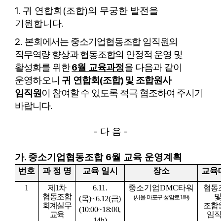
1.
(
)
귀 연합회
조합
의 무궁한 발전을
.
기원합니다
2.
본회에서는 중소기업협동조합 임직원의
직무역량 향상과 협동조합의 안정적
운영 및
6
활성화를 위한
월 교육과정
을 다음과 같이
(
)
운영하오니
귀 연합회
조합
및 조합원사
임직원
이 참여할 수 있도록 적극 협조하여 주시기
.
바랍니다
-
-
다 음
.
6
가
중소기업협동조합
월 교육 운영계획
번호
과 정 명
교육 일시
장소
교육
1
제
1
차
6.11.
중소기업
DMC
타워
협동
협동조합
(
서울 마포구 성암로
189)
(
목
)~6.12(
금
)
회계실무
조합
(10:00~18:00,
교육
임
14h)