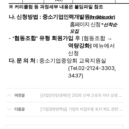
※
커리큘럼 등 과정세부 내용은 붙임파일 참조
.
:
나
신청방법
중소기업인력개발원
(hrd.kbiz.or.kr)
홈페이지 신청
*
선착순
모집
-
‘
협동조합
’
유형 회원가입
후
[
협동조합
→
역량강화
]
메뉴에서
신청
.
:
다
문 의 처
중소기업중앙회 교육지원실
(Tel.02-2124-3303,
3437)
이전글
[산업안전상생재단] 2026 산재 근로자 자녀 상생 장학생 선발 공고
다음글
[기업경영정책실] 기업의 비업무용 토지 제도 관련 의견 제출 요청